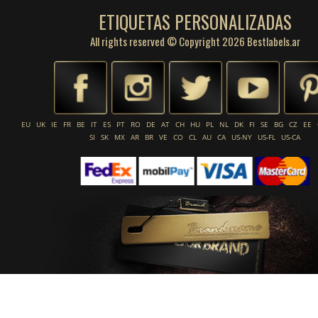
ETIQUETAS PERSONALIZADAS
All rights reserved © Copyright 2026 Bestlabels.ar
EU
UK
IE
FR
BE
IT
ES
PT
RO
DE
AT
CH
HU
PL
NL
DK
FI
SE
BG
CZ
EE
SI
SK
MX
AR
BR
VE
CO
CL
AU
CA
US-NY
US-FL
US-CA