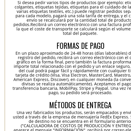
Si desea pedir varios tipos de productos (por ejemplo: et
colgantes, etiquetas tejidas, etiquetas para el cuidado de la
varias etiquetas textiles, etc.) puede registrar pedidos se
para cada modelo, pagará una sola tarifa de entrega, y el 
envío se recalculará por la cantidad total de product
pedidos.Recibirá un correo electrónico con una factura pr
la que el coste de transporte se calculará según el volum
total del paquete.
FORMAS DE PAGO
En un plazo aproximado de 24-48 horas (días laborables) 
registro del pedido, recibirá un correo electrónico con el
gráfico en la forma final, pero también la factura proforma
importe total relacionado con el pedido y un enlace seguro,
del cual podrá pagar fácil y rápidamente con cualquier t
tarjeta de crédito (Visa, Visa Electron, MasterCard, Maestro,
American Express, Discover), en cualquier moneda (la conv
divisas se realiza automáticamente). Aceptamos el pag
transferencia bancaria, MobilPay, Stripe y Paypal. Una vez re
pago, su pedido será procesado.
MÉTODOS DE ENTREGA
Una vez fabricados los productos, serán empacados y env
usted a través de la empresa de mensajería FedEx Express. S
de destino no se encuentra en el formulario anterio
("CALCULADORA DE COSTOS DE PRODUCCIÓN Y ENTREGA
aparece el mensaje "INFORMACIÓN", recibirá por correo ele