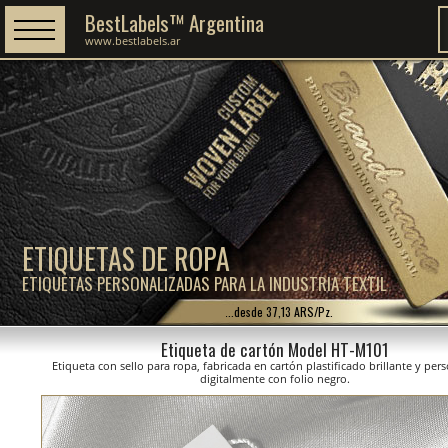
BestLabels™ Argentina
www.bestlabels.ar
ETIQUETAS DE ROPA
ETIQUETAS PERSONALIZADAS PARA LA INDUSTRIA TEXTIL
...desde 37,13 ARS/Pz.
Etiqueta de cartón Model HT-M101
Etiqueta con sello para ropa, fabricada en cartón plastificado brillante y per
digitalmente con folio negro.