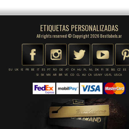
ETIQUETAS PERSONALIZADAS
All rights reserved © Copyright 2026 Bestlabels.ar
EU
UK
IE
FR
BE
IT
ES
PT
RO
DE
AT
CH
HU
PL
NL
DK
FI
SE
BG
CZ
EE
SI
SK
MX
AR
BR
VE
CO
CL
AU
CA
US-NY
US-FL
US-CA