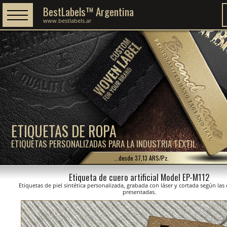
BestLabels™ Argentina
www.bestlabels.ar
ETIQUETAS DE ROPA
ETIQUETAS PERSONALIZADAS PARA LA INDUSTRIA TEXTIL
...desde 37,13 ARS/Pz.
Etiqueta de cuero artificial Model EP-M112
Etiquetas de piel sintética personalizada, grabada con láser y cortada según la
presentadas.