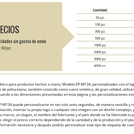
Cantidad:
50 pz.
100 pz.
RECIOS
300 pz.
500 pz.
tidades sin gastos de envío
1000 pz.
50 pz.
2000 pz.
3000 pz.
4000 pz.
5000 pz.
ético para productos hechos a mano, Modelo EP-M134, personalizadas con el log
 de poliuretano, también conocido como cuero sintético, de gran calidad, utiliza
cuerdo a las dimensiones presentadas en esta página y las personalizaciones es
P-M134 puede personalizarse en tan solo unos segundos, de manera sencilla y ráp
itación, insertar tu propio logo o cualquier otra imagen con un diseño complejo, 
u marca, un slogan, el nombre del fabricante y el país donde se ha fabricado tu 
elegir el precio correcto dependiendo de la cantidad y de la producción y el pla
formación necesaria y después podrás personalizar este tipo de etiqueta de cuer