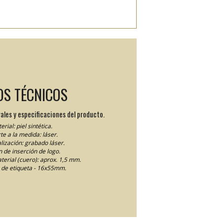
OS TÉCNICOS
ales y especificaciones del producto.
erial: piel sintética.
te a la medida: láser.
lización: grabado láser.
 de inserción de logo.
terial (cuero): aprox. 1,5 mm.
de etiqueta - 16x55mm.