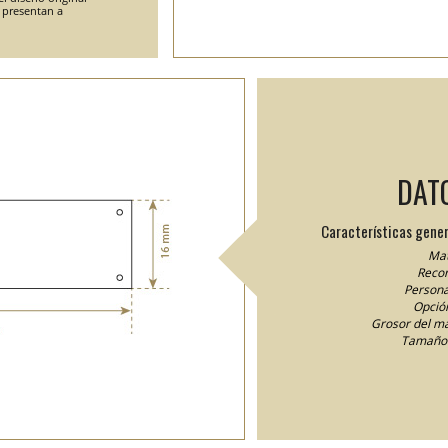
e presentan a
DAT
Características gener
Mat
Recor
Persona
Opción
Grosor del ma
Tamaño 