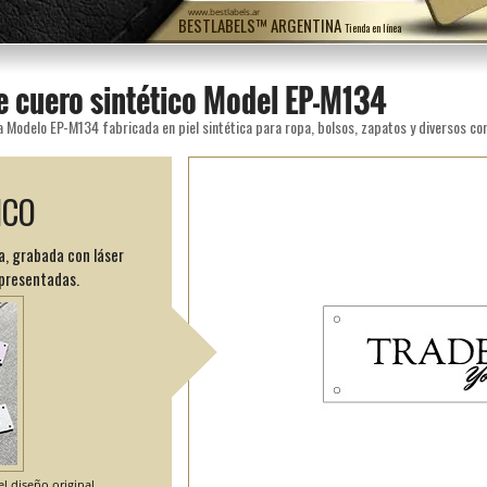
www.bestlabels.ar
BESTLABELS™ ARGENTINA
Tienda en línea
e cuero sintético Model EP-M134
a Modelo EP-M134 fabricada en piel sintética para ropa, bolsos, zapatos y diversos c
ICO
a, grabada con láser
 presentadas.
l diseño original