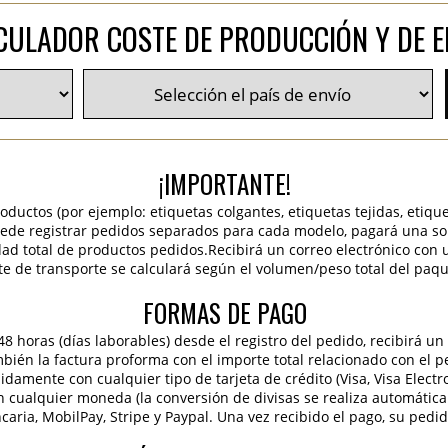
CULADOR COSTE DE PRODUCCIÓN Y DE E
¡IMPORTANTE!
roductos (por ejemplo: etiquetas colgantes, etiquetas tejidas, etiqu
 puede registrar pedidos separados para cada modelo, pagará una sola
idad total de productos pedidos.Recibirá un correo electrónico con 
te de transporte se calculará según el volumen/peso total del paqu
FORMAS DE PAGO
 horas (días laborables) desde el registro del pedido, recibirá un 
ambién la factura proforma con el importe total relacionado con el p
pidamente con cualquier tipo de tarjeta de crédito (Visa, Visa Elect
en cualquier moneda (la conversión de divisas se realiza automáti
caria, MobilPay, Stripe y Paypal. Una vez recibido el pago, su pedi