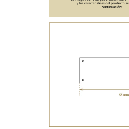
y las características del producto s
continuación!