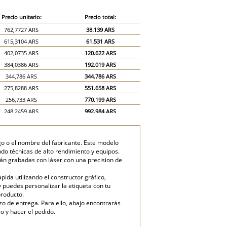
Precio unitario:
Precio total:
762,7727 ARS
38.139 ARS
615,3104 ARS
61.531 ARS
402,0735 ARS
120.622 ARS
384,0386 ARS
192.019 ARS
344,786 ARS
344.786 ARS
275,8288 ARS
551.658 ARS
256,733 ARS
770.199 ARS
248,2459 ARS
992.984 ARS
246,1242 ARS
1.230.621 ARS
o o el nombre del fabricante. Este modelo
ndo técnicas de alto rendimiento y equipos.
tán grabadas con láser con una precision de
ida utilizando el constructor gráfico,
y puedes personalizar la etiqueta con tu
producto.
zo de entrega. Para ello, abajo encontrarás
o y hacer el pedido.