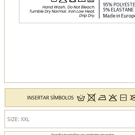
H
p
j
N
b
Hand Wash
Do Not Bleach
Tumble Dry Normal
Iron Low Heat
Drip Dry
INSERTAR SÍMBOLOS
Especifica los tamaños y las cantidades requeridas: