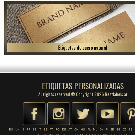
Etiquetas de cuero natural
ETIQUETAS PERSONALIZADAS
All rights reserved © Copyright 2026 Bestlabels.ar
EU
UK
IE
FR
BE
IT
ES
PT
RO
DE
AT
CH
HU
PL
NL
DK
FI
SE
BG
CZ
EE
SI
SK
MX
AR
BR
VE
CO
CL
AU
CA
US-NY
US-FL
US-CA