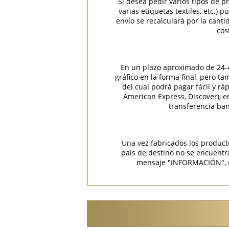
Si desea pedir varios tipos de p
varias etiquetas textiles, etc.)
envío se recalculará por la cant
cos
En un plazo aproximado de 24-48
gráfico en la forma final, pero t
del cual podrá pagar fácil y rá
American Express, Discover), 
transferencia ban
Una vez fabricados los product
país de destino no se encuent
mensaje "INFORMACIÓN", rec