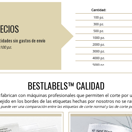
Cantidad:
100 pz.
300 pz.
RECIOS
500 pz.
1000 pz.
tidades sin gastos de envío
2000 pz.
100 pz.
3000 pz.
4000 pz.
5000 pz.
6000 pz.
7000 pz.
BESTLABELS™ CALIDAD
8000 pz.
9000 pz.
se fabrican con máquinas profesionales que permiten el corte por u
10000 pz.
 tejido en los bordes de las etiquetas hechas por nosotros no se ra
15000 pz.
 puede ver una comparación entre las etiquetas de corte normal y las de corte po
20000 pz.