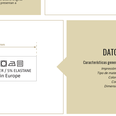
e presentan a
DAT
Características gener
Impresión 
Tipo de mater
Color
Col
Dimensi