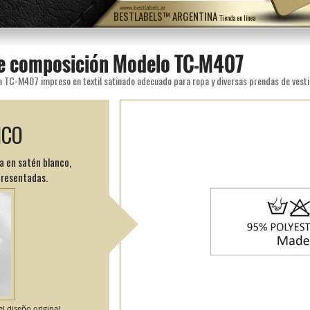
www.bestlabels.ar
BESTLABELS™ ARGENTINA
Tienda en línea
de composición Modelo TC-M407
a TC-M407 impreso en textil satinado adecuado para ropa y diversas prendas de vesti
ICO
a en satén blanco,
presentadas.
l diseño original