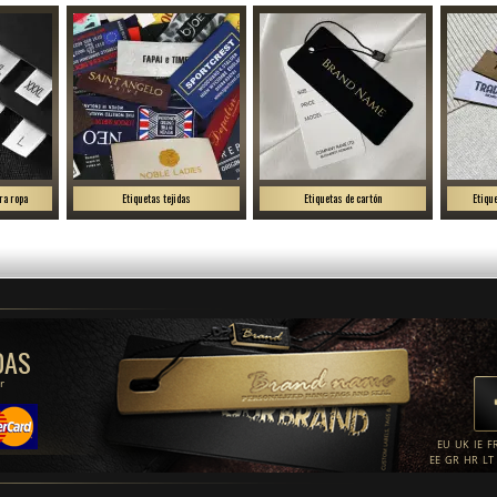
ra ropa
Etiquetas tejidas
Etiquetas de cartón
Etiqu
DAS
r
EU
UK
IE
F
EE
GR
HR
LT