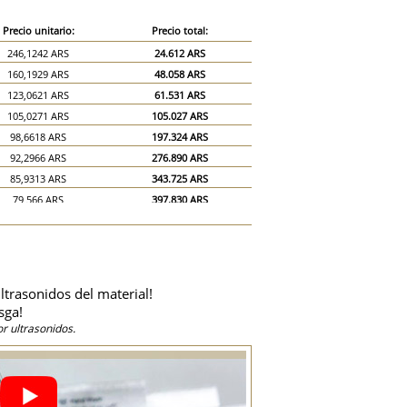
Precio unitario:
Precio total:
246,1242 ARS
24.612 ARS
160,1929 ARS
48.058 ARS
123,0621 ARS
61.531 ARS
105,0271 ARS
105.027 ARS
98,6618 ARS
197.324 ARS
92,2966 ARS
276.890 ARS
85,9313 ARS
343.725 ARS
79,566 ARS
397.830 ARS
74,2616 ARS
445.570 ARS
67,8963 ARS
475.274 ARS
61,531 ARS
492.248 ARS
55,1658 ARS
496.492 ARS
ltrasonidos del material!
54,1049 ARS
541.049 ARS
sga!
48,8005 ARS
732.007 ARS
r ultrasonidos.
43,4961 ARS
869.922 ARS