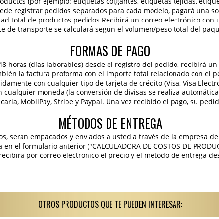
roductos (por ejemplo: etiquetas colgantes, etiquetas tejidas, etiqu
 puede registrar pedidos separados para cada modelo, pagará una sola
idad total de productos pedidos.Recibirá un correo electrónico con 
te de transporte se calculará según el volumen/peso total del paqu
FORMAS DE PAGO
 horas (días laborables) desde el registro del pedido, recibirá un 
ambién la factura proforma con el importe total relacionado con el p
pidamente con cualquier tipo de tarjeta de crédito (Visa, Visa Elect
en cualquier moneda (la conversión de divisas se realiza automáti
caria, MobilPay, Stripe y Paypal. Una vez recibido el pago, su pedi
MÉTODOS DE ENTREGA
os, serán empacados y enviados a usted a través de la empresa de 
ra en el formulario anterior ("CALCULADORA DE COSTOS DE PRODU
ibirá por correo electrónico el precio y el método de entrega des
OTROS PRODUCTOS QUE TE PUEDEN INTERESAR: