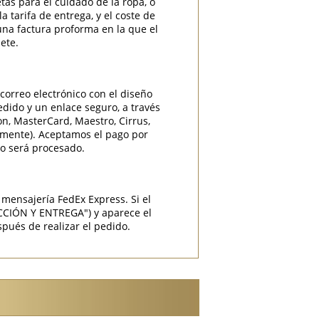
etas para el cuidado de la ropa, o
 tarifa de entrega, y el coste de
una factura proforma en la que el
ete.
correo electrónico con el diseño
edido y un enlace seguro, a través
ron, MasterCard, Maestro, Cirrus,
camente). Aceptamos el pago por
do será procesado.
mensajería FedEx Express. Si el
CCIÓN Y ENTREGA") y aparece el
pués de realizar el pedido.