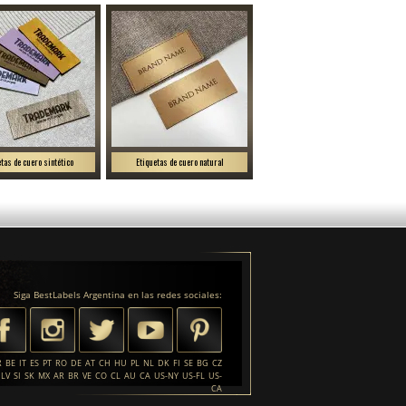
etas de cuero sintético
Etiquetas de cuero natural
Siga BestLabels Argentina en las redes sociales:
R
BE
IT
ES
PT
RO
DE
AT
CH
HU
PL
NL
DK
FI
SE
BG
CZ
LV
SI
SK
MX
AR
BR
VE
CO
CL
AU
CA
US-NY
US-FL
US-
CA