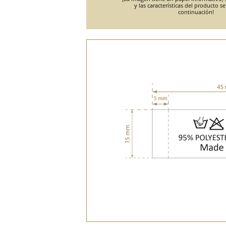
y las características del producto s
continuación!