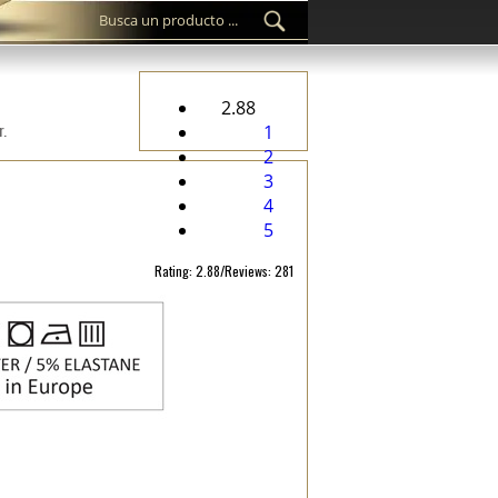
2.88
r.
1
2
3
4
5
Rating: 2.88/Reviews: 281