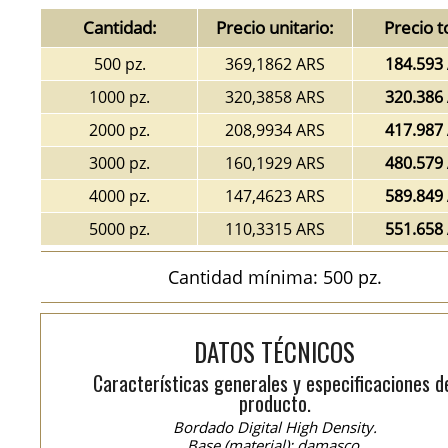
Cantidad:
Precio unitario:
Precio t
500 pz.
369,1862 ARS
184.593
1000 pz.
320,3858 ARS
320.386
2000 pz.
208,9934 ARS
417.987
3000 pz.
160,1929 ARS
480.579
4000 pz.
147,4623 ARS
589.849
5000 pz.
110,3315 ARS
551.658
Cantidad mínima: 500 pz.
DATOS TÉCNICOS
Características generales y especificaciones d
producto.
Bordado Digital High Density.
Base (material): damasco.