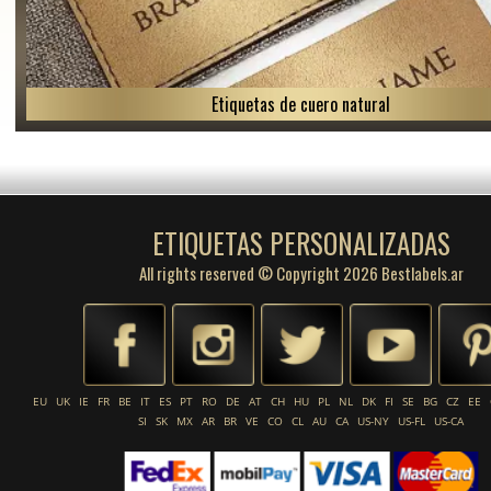
Etiquetas de cuero natural
ETIQUETAS PERSONALIZADAS
All rights reserved © Copyright 2026 Bestlabels.ar
EU
UK
IE
FR
BE
IT
ES
PT
RO
DE
AT
CH
HU
PL
NL
DK
FI
SE
BG
CZ
EE
SI
SK
MX
AR
BR
VE
CO
CL
AU
CA
US-NY
US-FL
US-CA