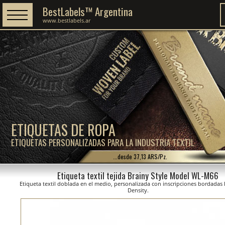
BestLabels™ Argentina
www.bestlabels.ar
ETIQUETAS DE ROPA
ETIQUETAS PERSONALIZADAS PARA LA INDUSTRIA TEXTIL
...desde 37,13 ARS/Pz.
Etiqueta textil tejida Brainy Style Model WL-M66
Etiqueta textil doblada en el medio, personalizada con inscripciones bordadas 
Density.