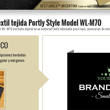
www.bestlabels.ar
BESTLABELS™ ARGENTINA
Tienda en línea
extil tejida Portly Style Model WL-M70
ICO
ripciones bordadas
ngular y márgenes