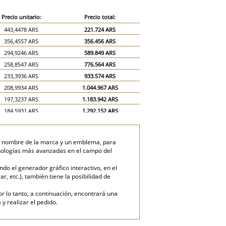
Precio unitario:
Precio total:
443,4478 ARS
221.724 ARS
356,4557 ARS
356.456 ARS
294,9246 ARS
589.849 ARS
258,8547 ARS
776.564 ARS
233,3936 ARS
933.574 ARS
208,9934 ARS
1.044.967 ARS
197,3237 ARS
1.183.942 ARS
184,5931 ARS
1.292.152 ARS
171,8626 ARS
1.374.900 ARS
160,1929 ARS
1.441.736 ARS
 el nombre de la marca y un emblema, para
147,4623 ARS
1.474.623 ARS
tecnologías más avanzadas en el campo del
123,0621 ARS
1.845.931 ARS
do el generador gráfico interactivo, en el
105,0271 ARS
2.100.542 ARS
ar, etc.), también tiene la posibilidad de
or lo tanto, a continuación, encontrará una
y realizar el pedido.