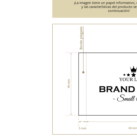
¡La imagen tiene un papel informativo, e
y las características del producto s
continuación!
Borde plegado