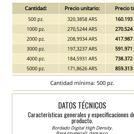
Cantidad:
Precio unitario:
Precio t
500 pz.
320,3858 ARS
160.193
1000 pz.
270,5244 ARS
270.524
2000 pz.
208,9934 ARS
417.987
3000 pz.
197,3237 ARS
591.971
4000 pz.
184,5931 ARS
738.372
5000 pz.
171,8626 ARS
859.313
Cantidad mínima: 500 pz.
DATOS TÉCNICOS
Características generales y especificaciones d
producto.
Bordado Digital High Density.
Base (material): damasco.