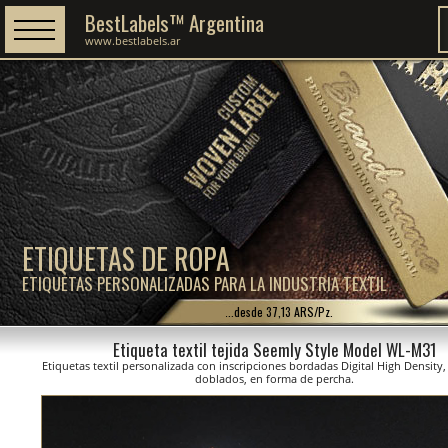
BestLabels™ Argentina
www.bestlabels.ar
ETIQUETAS DE ROPA
ETIQUETAS PERSONALIZADAS PARA LA INDUSTRIA TEXTIL
...desde 37,13 ARS/Pz.
Etiqueta textil tejida Seemly Style Model WL-M31
Etiquetas textil personalizada con inscripciones bordadas Digital High Density
doblados, en forma de percha.