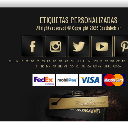
ETIQUETAS PERSONALIZADAS
All rights reserved © Copyright 2026 Bestlabels.ar
EU
UK
IE
FR
BE
IT
ES
PT
RO
DE
AT
CH
HU
PL
NL
DK
FI
SE
BG
CZ
EE
SI
SK
MX
AR
BR
VE
CO
CL
AU
CA
US-NY
US-FL
US-CA