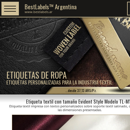
BestLabels™ Argentina
www.bestlabels.ar
ETIQUETAS DE ROPA
ETIQUETAS PERSONALIZADAS PARA LA INDUSTRIA TEXTIL
...desde 37,13 ARS/Pz.
Etiqueta textil con tamaño Evident Style Modelo TL-M
Etiqueta textil impresa con textos personalizados sobre soporte textil satinado,
las dimensiones presentadas.