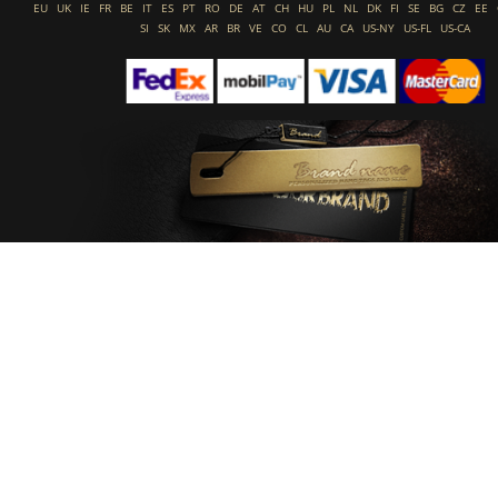
EU
UK
IE
FR
BE
IT
ES
PT
RO
DE
AT
CH
HU
PL
NL
DK
FI
SE
BG
CZ
EE
SI
SK
MX
AR
BR
VE
CO
CL
AU
CA
US-NY
US-FL
US-CA