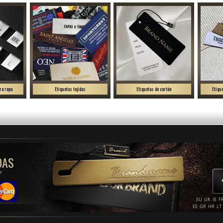
ra ropa
Etiquetas tejidas
Etiquetas de cartón
Etiqu
DAS
r
EU
UK
IE
F
EE
GR
HR
LT