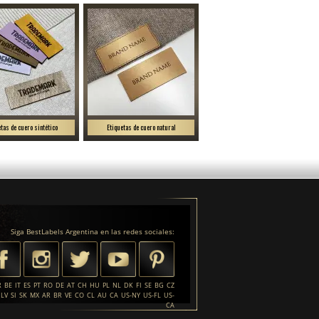
etas de cuero sintético
Etiquetas de cuero natural
Siga BestLabels Argentina en las redes sociales:
R
BE
IT
ES
PT
RO
DE
AT
CH
HU
PL
NL
DK
FI
SE
BG
CZ
LV
SI
SK
MX
AR
BR
VE
CO
CL
AU
CA
US-NY
US-FL
US-
CA