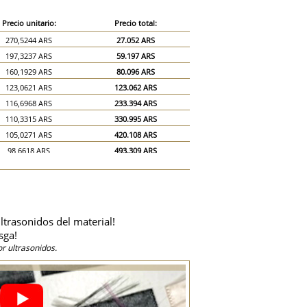
Precio unitario:
Precio total:
270,5244 ARS
27.052 ARS
197,3237 ARS
59.197 ARS
160,1929 ARS
80.096 ARS
123,0621 ARS
123.062 ARS
116,6968 ARS
233.394 ARS
110,3315 ARS
330.995 ARS
105,0271 ARS
420.108 ARS
98,6618 ARS
493.309 ARS
92,2966 ARS
553.779 ARS
85,9313 ARS
601.519 ARS
79,566 ARS
636.528 ARS
74,2616 ARS
668.354 ARS
ltrasonidos del material!
67,8963 ARS
678.963 ARS
sga!
61,531 ARS
922.966 ARS
r ultrasonidos.
55,1658 ARS
1.103.315 ARS