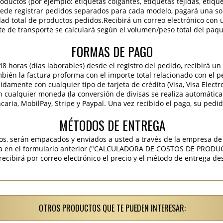
roductos (por ejemplo: etiquetas colgantes, etiquetas tejidas, etiqu
 puede registrar pedidos separados para cada modelo, pagará una sola
idad total de productos pedidos.Recibirá un correo electrónico con 
te de transporte se calculará según el volumen/peso total del paqu
FORMAS DE PAGO
 horas (días laborables) desde el registro del pedido, recibirá un 
ambién la factura proforma con el importe total relacionado con el p
pidamente con cualquier tipo de tarjeta de crédito (Visa, Visa Elect
en cualquier moneda (la conversión de divisas se realiza automáti
caria, MobilPay, Stripe y Paypal. Una vez recibido el pago, su pedi
MÉTODOS DE ENTREGA
os, serán empacados y enviados a usted a través de la empresa de 
ra en el formulario anterior ("CALCULADORA DE COSTOS DE PRODU
ibirá por correo electrónico el precio y el método de entrega des
OTROS PRODUCTOS QUE TE PUEDEN INTERESAR: