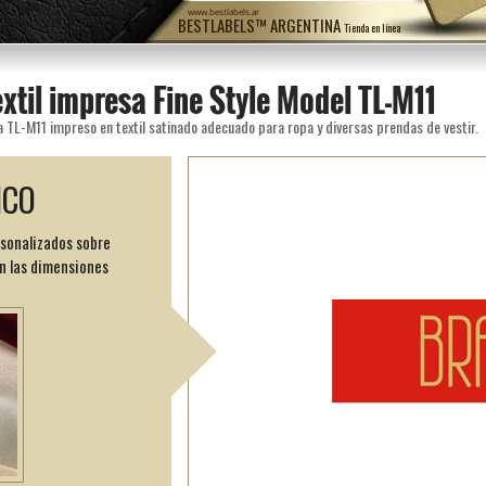
www.bestlabels.ar
BESTLABELS™ ARGENTINA
Tienda en línea
extil impresa Fine Style Model TL-M11
 TL-M11 impreso en textil satinado adecuado para ropa y diversas prendas de vestir.
ICO
rsonalizados sobre
n las dimensiones