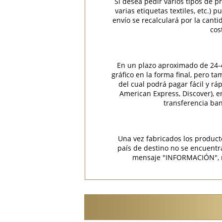
Si desea pedir varios tipos de p
varias etiquetas textiles, etc.)
envío se recalculará por la cant
cos
En un plazo aproximado de 24-48
gráfico en la forma final, pero t
del cual podrá pagar fácil y rá
American Express, Discover), 
transferencia ban
Una vez fabricados los product
país de destino no se encuent
mensaje "INFORMACIÓN", rec