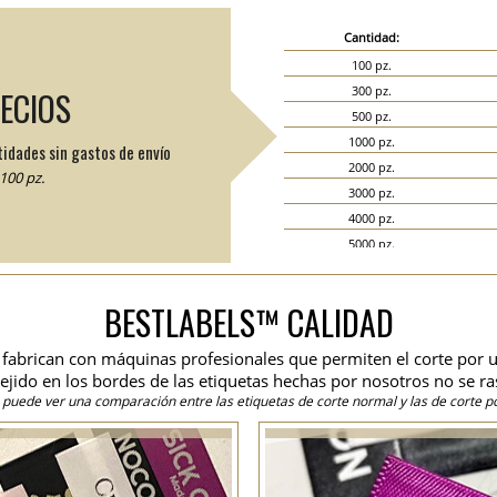
Cantidad:
100 pz.
300 pz.
RECIOS
500 pz.
1000 pz.
tidades sin gastos de envío
2000 pz.
100 pz.
3000 pz.
4000 pz.
5000 pz.
6000 pz.
7000 pz.
BESTLABELS™ CALIDAD
8000 pz.
9000 pz.
se fabrican con máquinas profesionales que permiten el corte por u
10000 pz.
 tejido en los bordes de las etiquetas hechas por nosotros no se ra
15000 pz.
 puede ver una comparación entre las etiquetas de corte normal y las de corte po
20000 pz.