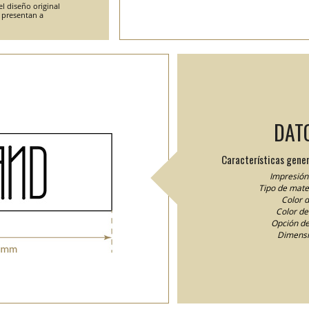
l diseño original
e presentan a
DAT
Características gener
Impresión 
Tipo de mater
Color d
Color del
Opción de
Dimensi