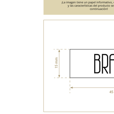
¡La imagen tiene un papel informativo, e
y las características del producto s
continuación!