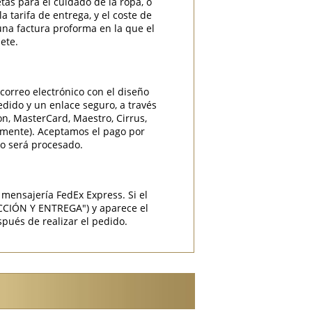
etas para el cuidado de la ropa, o
 tarifa de entrega, y el coste de
una factura proforma en la que el
ete.
correo electrónico con el diseño
edido y un enlace seguro, a través
ron, MasterCard, Maestro, Cirrus,
camente). Aceptamos el pago por
do será procesado.
mensajería FedEx Express. Si el
CCIÓN Y ENTREGA") y aparece el
pués de realizar el pedido.