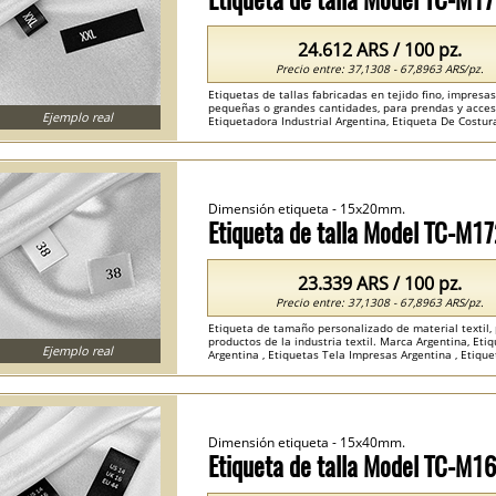
24.612 ARS / 100 pz.
Precio entre: 37,1308 - 67,8963 ARS/pz.
Etiquetas de tallas fabricadas en tejido fino, impresa
pequeñas o grandes cantidades, para prendas y acceso
Ejemplo real
Etiquetadora Industrial Argentina, Etiqueta De Costura
Etiquetas Composicion Textil Argentina ...
Dimensión etiqueta - 15x20mm.
Etiqueta de talla Model TC-M1
23.339 ARS / 100 pz.
Precio entre: 37,1308 - 67,8963 ARS/pz.
Etiqueta de tamaño personalizado de material textil, 
productos de la industria textil. Marca Argentina, Eti
Ejemplo real
Argentina , Etiquetas Tela Impresas Argentina , Etiquet
Dimensión etiqueta - 15x40mm.
Etiqueta de talla Model TC-M1