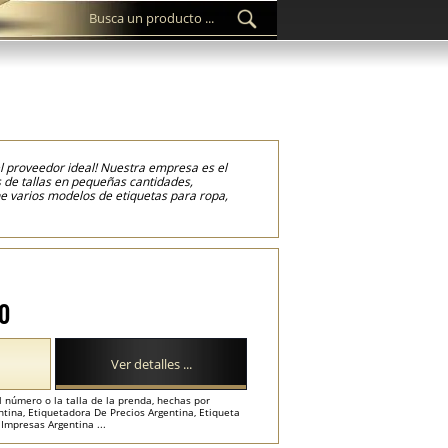
 el proveedor ideal! Nuestra empresa es el
s de tallas en pequeñas cantidades,
ine varios modelos de etiquetas para ropa,
gan cortadas según las dimensiones
l proceso de producción de las etiquetas
lta resolución y cortarlas por ultrasonidos, lo
70
Ver detalles ...
l número o la talla de la prenda, hechas por
tina, Etiquetadora De Precios Argentina, Etiqueta
 Impresas Argentina ...