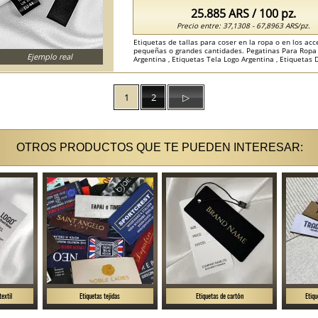
25.885 ARS / 100 pz.
Precio entre: 37,1308 - 67,8963 ARS/pz.
Etiquetas de tallas para coser en la ropa o en los acc
pequeñas o grandes cantidades. Pegatinas Para Ropa 
Ejemplo real
Argentina , Etiquetas Tela Logo Argentina , Etiquetas 
1
2
▷
OTROS PRODUCTOS QUE TE PUEDEN INTERESAR:
textil
Etiquetas tejidas
Etiquetas de cartón
Etiqu