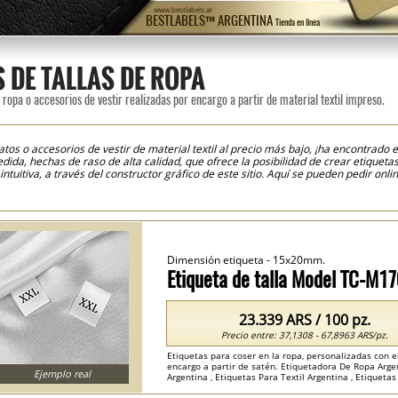
www.bestlabels.ar
BESTLABELS™ ARGENTINA
Tienda en línea
 DE TALLAS DE ROPA
a ropa o accesorios de vestir realizadas por encargo a partir de material textil impreso.
patos o accesorios de vestir de material textil al precio más bajo, ¡ha encontrado
ida, hechas de raso de alta calidad, que ofrece la posibilidad de crear etiqueta
ntuitiva, a través del constructor gráfico de este sitio. Aquí se pueden pedir onl
mplificar el proceso de costura en el taller de confección, las etiquetas se entre
horrando así el tiempo necesario para cortar de los rollos de raso impreso. En e
mpresión y corte de última generación, que nos permiten imprimir las etiquetas a a
Dimensión etiqueta - 15x20mm.
Etiqueta de talla Model TC-M1
23.339 ARS / 100 pz.
Precio entre: 37,1308 - 67,8963 ARS/pz.
Etiquetas para coser en la ropa, personalizadas con e
encargo a partir de satén. Etiquetadora De Ropa Argen
Ejemplo real
Argentina , Etiquetas Para Textil Argentina , Etiquetas