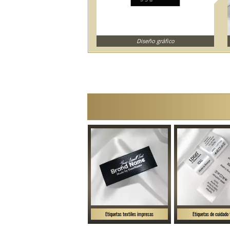
Diseño gráfico
Etiquetas textiles impresas
Etiquetas de cuidado 