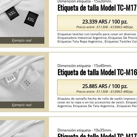
Dimensión etiqueta - 15x20mm.
Etiqueta de talla Model TC-M1
23.339 ARS / 100 pz.
Precio entre: 37,1308 - 67,8963 ARS/pz.
Etiquetas textiles con tamaño para coser en diversos a
Etiquetadora Industrial Argentina, Etiquetas De Precio
Ejemplo real
Etiquetas Tela Ropa Argentina , Etiquetas Textiles Con
Dimensión etiqueta - 15x40mm.
Etiqueta de talla Model TC-M1
25.885 ARS / 100 pz.
Precio entre: 37,1308 - 67,8963 ARS/pz.
Etiqueta de tamaño hecha de rollo de satén impreso y
coser en la ropa o en los accesorios de vestir. Etiqu
Ejemplo real
Argentina, Etiquetas De Tela Argentina , Etiquetas Pa
Argentina ...
Dimensión etiqueta - 10x35mm.
Etiqueta de talla Model TC-M17