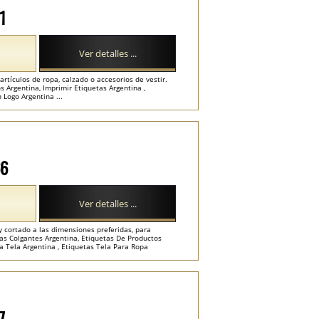
71
Ver detalles ...
rtículos de ropa, calzado o accesorios de vestir.
s Argentina, Imprimir Etiquetas Argentina ,
 Logo Argentina ...
66
Ver detalles ...
 cortado a las dimensiones preferidas, para
etas Colgantes Argentina, Etiquetas De Productos
ra Tela Argentina , Etiquetas Tela Para Ropa
7