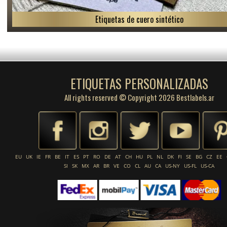
Etiquetas de cuero sintético
ETIQUETAS PERSONALIZADAS
All rights reserved © Copyright 2026 Bestlabels.ar
EU
UK
IE
FR
BE
IT
ES
PT
RO
DE
AT
CH
HU
PL
NL
DK
FI
SE
BG
CZ
EE
SI
SK
MX
AR
BR
VE
CO
CL
AU
CA
US-NY
US-FL
US-CA