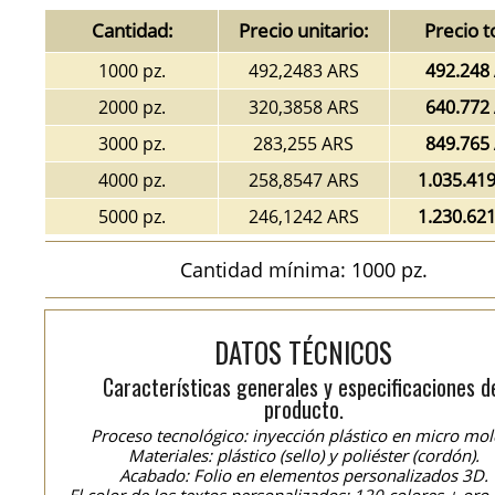
Cantidad:
Precio unitario:
Precio t
1000 pz.
492,2483 ARS
492.248
2000 pz.
320,3858 ARS
640.772
3000 pz.
283,255 ARS
849.765
4000 pz.
258,8547 ARS
1.035.41
5000 pz.
246,1242 ARS
1.230.62
Cantidad mínima: 1000 pz.
DATOS TÉCNICOS
Características generales y especificaciones d
producto.
Proceso tecnológico: inyección plástico en micro mol
Materiales: plástico (sello) y poliéster (cordón).
Acabado: Folio en elementos personalizados 3D.