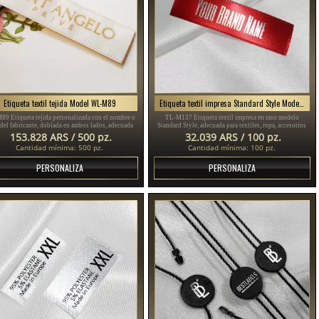
Etiqueta textil tejida Model WL-M89
Etiqueta textil impresa Standard Style Model TL-M137
9 Etiqueta tejida personalizada con el nombre o
TL-M137 Etiqueta textil impresa en raso modelo
 del fabricante, doblada en ambos lados, adecuada
Standard Style, adecuada para textiles, ropa, accesorios
para ropa y diversos textiles.
de vestir y más.
153.828 ARS / 500 pz.
32.039 ARS / 100 pz.
Cantidad mínima: 500 pz.
Cantidad mínima: 100 pz.
PERSONALIZA
PERSONALIZA