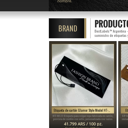
nombre.
PRODUCT
BRAND
BestLabels™ Argentina -
suministro de etiquetas 
Etiqueta de cartón Glamor Style Model HT-M123
E
HT-M123 Etiqueta para colgar ropa fabricada en cartón,
EP-M
provista de cordón con sello, personalizada con varios
imita
textos y el logo del fabricante.
vesti
41.799 ARS / 100 pz.
Cantidad mínima: 100 pz.