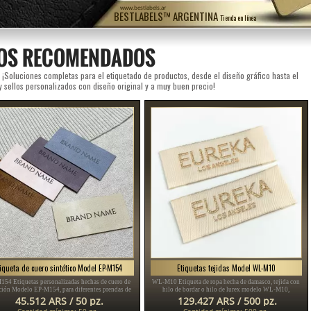
www.bestlabels.ar
BESTLABELS™ ARGENTINA
Tienda en línea
OS RECOMENDADOS
 ¡Soluciones completas para el etiquetado de productos, desde el diseño gráfico hasta el
y sellos personalizados con diseño original y a muy buen precio!
tiqueta de cuero sintético Model EP-M154
Etiquetas tejidas Model WL-M10
154 Etiquetas personalizadas hechas de cuero de
WL-M10 Etiqueta de ropa hecha de damasco, tejida con
ción Modelo EP-M154, para diferentes prendas de
hilo de bordar o hilo de lurex modelo WL-M10,
r, como sombreros, bufandas, sudaderas, chaquetas
personalizada con la Marca o el logo.
45.512 ARS / 50 pz.
129.427 ARS / 500 pz.
y muchos otros artículos
Cantidad mínima: 50 pz.
Cantidad mínima: 500 pz.