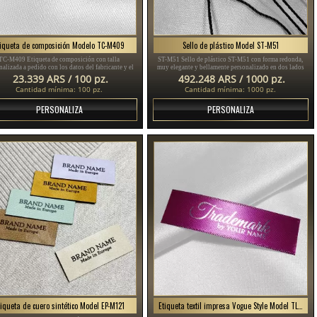
tiqueta de composición Modelo TC-M409
Sello de plástico Model ST-M51
TC-M409 Etiqueta de composición con talla
ST-M51 Sello de plástico ST-M51 con forma redonda,
nalizada a pedido con los datos del fabricante y el
muy elegante y bellamente personalizado en dos lados
de material, para coser en ropa o prendas diversas.
con el nombre o emblema de la marca, adecuado para
23.339 ARS / 100 pz.
492.248 ARS / 1000 pz.
ropa, zapatos, bolsos, etc.
Cantidad mínima: 100 pz.
Cantidad mínima: 1000 pz.
PERSONALIZA
PERSONALIZA
tiqueta de cuero sintético Model EP-M121
Etiqueta textil impresa Vogue Style Model TL-M69