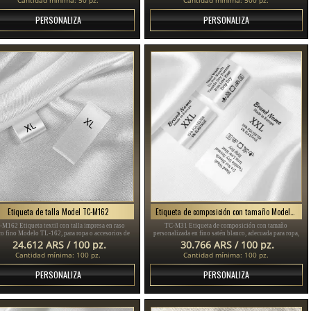
PERSONALIZA
PERSONALIZA
Etiqueta de talla Model TC-M162
Etiqueta de composición con tamaño Modelo TC-M31
M162 Etiqueta textil con talla impresa en raso
TC-M31 Etiqueta de composición con tamaño
co fino Modelo TL-162, para ropa o accesorios de
personalizada en fino satén blanco, adecuada para ropa,
vestir diversos.
varias prendas de vestir y productos textiles.
24.612 ARS / 100 pz.
30.766 ARS / 100 pz.
Cantidad mínima: 100 pz.
Cantidad mínima: 100 pz.
PERSONALIZA
PERSONALIZA