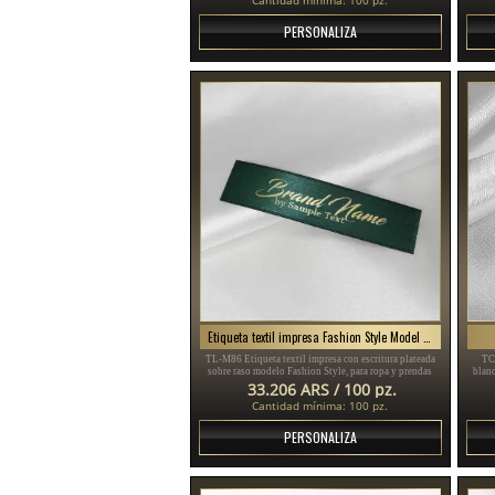
PERSONALIZA
Etiqueta textil impresa Fashion Style Model TL-M86
TL-M86 Etiqueta textil impresa con escritura plateada
TC-
sobre raso modelo Fashion Style, para ropa y prendas
blan
varias.
33.206 ARS / 100 pz.
Cantidad mínima: 100 pz.
PERSONALIZA